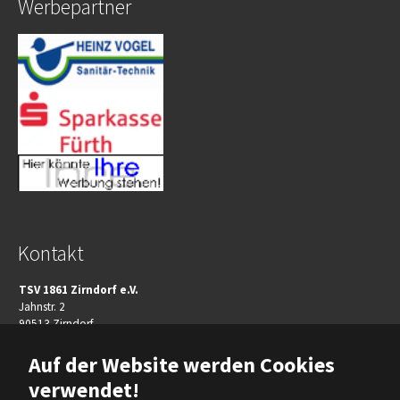
Werbepartner
Kontakt
TSV 1861 Zirndorf e.V.
Jahnstr. 2
90513 Zirndorf
Telefon:+49(911)606080
Auf der Website werden Cookies
Telefax: +49(911)96509924
verwendet!