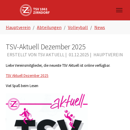
Skip to main navigation
Zum Hauptinhalt springen
Skip to page footer
Sie sind hier:
Hauptverein
Abteilungen
Volleyball
News
TSV-Aktuell Dezember 2025
ERSTELLT VON TSV AKTUELL |
01.12.2025
|
HAUPTVEREIN
Liebe Vereinsmitglieder, die neueste TSV Aktuell ist online verfügbar.
TSV Aktuell Dezember 2025
Viel Spaß beim Lesen