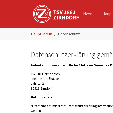
Skip to main navigation
Zum Hauptinhalt springen
Skip to page footer
News
Haupt
Submenu 
Sie sind hier:
Hauptverein
Datenschutz
Datenschutzerklärung gem
Anbieter und verantwortliche Stelle im Sinne des
TSV 1861 Zirndorf e.V.
Friedrich Großhauser
Jahnstr. 2
90513
Zirndorf
Geltungsbereich
Nutzer erhalten mit dieser Datenschutzerklärung Informati
werden.