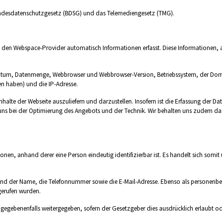
undesdatenschutzgesetz (BDSG) und das Telemediengesetz (TMG).
 den Webspace-Provider automatisch Informationen erfasst. Diese Informationen, au
atum, Datenmenge, Webbrowser und Webbrowser-Version, Betriebssystem, der Domai
en haben) und die IP-Adresse.
 Inhalte der Webseite auszuliefern und darzustellen. Insofern ist die Erfassung der
uns bei der Optimierung des Angebots und der Technik. Wir behalten uns zudem das 
ionen, anhand derer eine Person eindeutig identifizierbar ist. Es handelt sich somi
d der Name, die Telefonnummer sowie die E-Mail-Adresse. Ebenso als personenbe
fgerufen wurden.
egebenenfalls weitergegeben, sofern der Gesetzgeber dies ausdrücklich erlaubt od