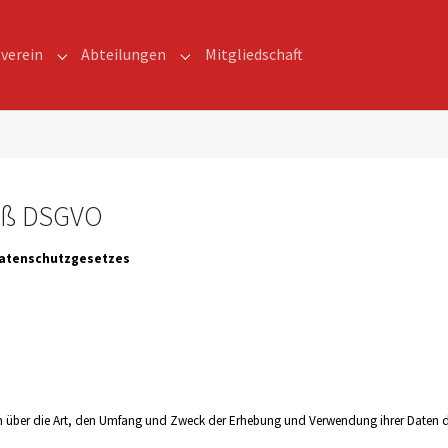
verein
Abteilungen
Mitgliedschaft
for "News"
Submenu for "Hauptverein"
Submenu for "Abteilungen"
äß DSGVO
 Datenschutzgesetzes
on über die Art, den Umfang und Zweck der Erhebung und Verwendung ihrer Daten 