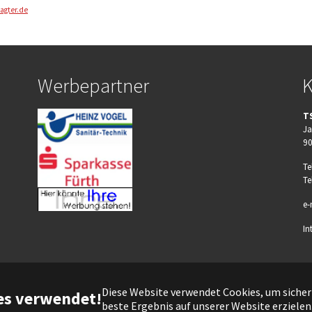
agter.de
Werbepartner
K
TS
Ja
90
Te
Te
e-
In
Diese Website verwendet Cookies, um sicherz
es verwendet!
beste Ergebnis auf unserer Website erzielen