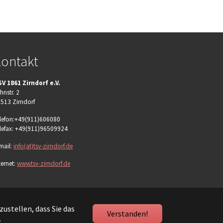
ontakt
V 1861 Zirndorf e.V.
hnstr. 2
513 Zirndorf
lefon:+49(911)606080
lefax: +49(911)96509924
mail:
info(at)tsv-zirndorf.de
ternet:
www.tsv-zirndorf.de
ustellen, dass Sie das
Verstanden!
.