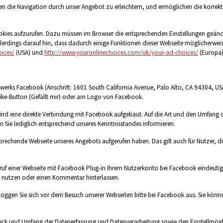
hnen die Navigation durch unser Angebot zu erleichtern, und ermöglichen die korrekt
ies aufzurufen. Dazu müssen im Browser die entsprechenden Einstellungen geändert 
 allerdings darauf hin, dass dadurch einige Funktionen dieser Webseite möglicherw
ices/
(USA) und
http://www.youronlinechoices.com/uk/your-ad-choices/
(Europa)
erks Facebook (Anschrift: 1601 South California Avenue, Palo Alto, CA 94304, USA) e
ike-Button (Gefällt mir) oder am Logo von Facebook.
 wird eine direkte Verbindung mit Facebook aufgebaut. Auf die Art und den Umfang
n Sie lediglich entsprechend unseres Kenntnisstandes informieren.
prechende Webseite unseres Angebots aufgerufen haben. Das gilt auch für Nutzer, die 
fruf einer Webseite mit Facebook Plug-in Ihrem Nutzerkonto bei Facebook eindeuti
on nutzen oder einen Kommentar hinterlassen.
loggen Sie sich vor dem Besuch unserer Webseiten bitte bei Facebook aus. Sie könn
 und Umfang der Datenerfassung und Datenverarbeitung sowie den Einstellmögli