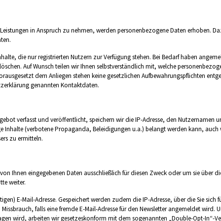
ierte Leistungen in Anspruch zu nehmen, werden personenbezogene Daten erhoben. D
ten.
halte, die nur registrierten Nutzern zur Verfügung stehen. Bei Bedarf haben angem
löschen. Auf Wunsch teilen wir Ihnen selbstverständlich mit, welche personenbez
vorausgesetzt dem Anliegen stehen keine gesetzlichen Aufbewahrungspflichten entge
utzerklärung genannten Kontaktdaten.
ot verfasst und veröffentlicht, speichern wir die IP-Adresse, den Nutzernamen un
ge Inhalte (verbotene Propaganda, Beleidigungen u.a.) belangt werden kann, auch we
ers zu ermitteln.
 von Ihnen eingegebenen Daten ausschließlich für diesen Zweck oder um sie über die
te weiter.
ültigen) E-Mail-Adresse. Gespeichert werden zudem die IP-Adresse, über die Sie sic
i Missbrauch, falls eine fremde E-Mail-Adresse für den Newsletter angemeldet wird. 
getragen wird, arbeiten wir gesetzeskonform mit dem sogenannten „Double-Opt-In“-V