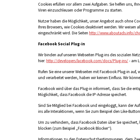
Cookies erfüllen vor allem zwei Aufgaben. Sie helfen uns, I
Viren einzuschleusen oder Programme zu starten.
Nutzer haben die Möglichkeit, unser Angebot auch ohne Cook
Ihres Browsers, wie Cookies deaktiviert werden. Wir weisen
eingeschränkt wird. Die Seiten
http://www.aboutads.info/cho
Facebook Social Plug-in
Wir binden auf unseren Webseiten Plug-ins des sozialen Netzw
hier:
http://developers.facebook.com/docs/Plug-ins/
- am L
Rufen Sie eine unserer Webseiten mit Facebook Plug-in auf,
und verarbeitet werden, haben wir keinen Einfluss. Wir könne
Facebook wird über das Plug-in informiert, dass Sie die ents
Möglichkeit, dass Facebook die IP-Adresse speichert.
Sind Sie Mitglied bei Facebook und eingeloggt, kann der Au
ins alle Interaktionen, wenn Sie zum Beispiel den Like-Butt
Um zu verhindern, dass Facebook Daten über Sie speichert, 
blocken (zum Beispiel „Facebook Blocker“).
Informationen zu den Datenschutzbestimmungen, dem Zweck