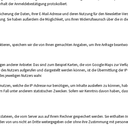
rhalt der Anmeldebestätigung protokolliert.
peicherung der Daten, Ihrer E-Mail-Adresse und deren Nutzung für den Newsletter-Vers
ügung. Sie haben außerdem die Möglichkeit, uns Ihren Widerrufswunsch über die i
aktieren, speichern wir die von Ihnen gemachten Angaben, um Ihre Anfrage beantwo
ngen anderer Anbieter. Das sind zum Beispiel Karten, die von Google-Maps zur Verf
 des Nutzers aufgerufen und dargestellt werden können, ist die Übermittlung der 
des jeweiligen Nutzers wahr.
nutzen, welche die IP-Adresse nur benötigen, um Inhalte ausliefern zu können, habe
m Fall unter anderem statistischen Zwecken. Sofern wir Kenntnis davon haben, dass 
dateien, die vom Server aus auf Ihrem Rechner gespeichert werden. Sie enthalten 
rden von uns nicht an Dritte weitergegeben oder ohne ihre Zustimmung mit person