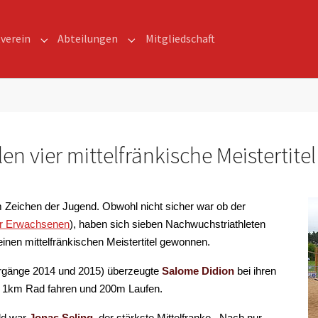
verein
Abteilungen
Mitgliedschaft
for "News"
Submenu for "Hauptverein"
Submenu for "Abteilungen"
n vier mittelfränkische Meistertitel
 Zeichen der Jugend. Obwohl nicht sicher war ob der
er Erwachsenen
), haben sich sieben Nachwuchstriathleten
inen mittelfränkischen Meistertitel gewonnen.
hrgänge 2014 und 2015) überzeugte
Salome Didion
bei ihren
n 1km Rad fahren und 200m Laufen.
eld war
Jonas Seling
der stärkste Mittelfranke. Nach nur