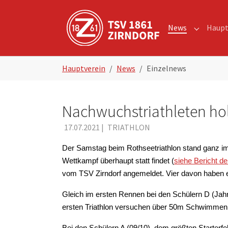
Skip to main navigation
Zum Hauptinhalt springen
Skip to page footer
News
Haupt
Submenu 
Sie sind hier:
Hauptverein
News
Einzelnews
Nachwuchstriathleten hole
17.07.2021
|
TRIATHLON
Der Samstag beim Rothseetriathlon stand ganz im
Wettkampf überhaupt statt findet (
siehe Bericht d
vom TSV Zirndorf angemeldet. Vier davon haben e
Gleich im ersten Rennen bei den Schülern D (Ja
ersten Triathlon versuchen über 50m Schwimme
Bei den Schülern A (09/10), dem größten Starterf