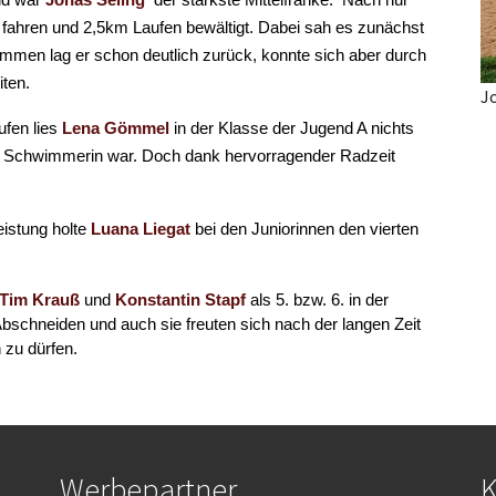
ahren und 2,5km Laufen bewältigt. Dabei sah es zunächst
men lag er schon deutlich zurück, konnte sich aber durch
iten.
J
fen lies
Lena Gömmel
in der Klasse der Jugend A nichts
te Schwimmerin war. Doch dank hervorragender Radzeit
eistung holte
Luana Liegat
bei den Juniorinnen den vierten
Tim Krauß
und
Konstantin Stapf
als 5. bzw. 6. in der
Abschneiden und auch sie freuten sich nach der langen Zeit
n zu dürfen.
Werbepartner
K