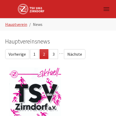
Skip to main navigation
Zum Hauptinhalt springen
Skip to page footer
Sie sind hier:
Hauptverein
News
Hauptvereinsnews
…
Vorherige
1
2
3
Nächste