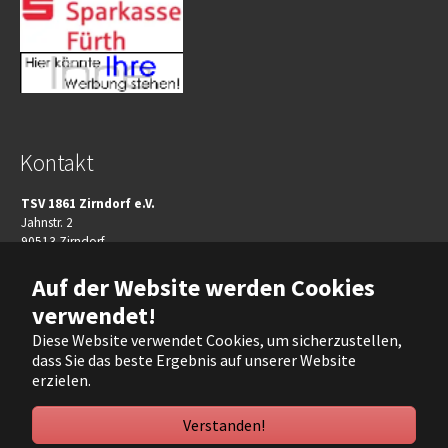
Kontakt
TSV 1861 Zirndorf e.V.
Jahnstr. 2
90513 Zirndorf
Telefon:+49(911)606080
Auf der Website werden Cookies
Telefax: +49(911)96509924
verwendet!
e-mail:
info(at)tsv-zirndorf.de
Diese Website verwendet Cookies, um sicherzustellen,
dass Sie das beste Ergebnis auf unserer Website
Internet:
www.tsv-zirndorf.de
erzielen.
Verstanden!