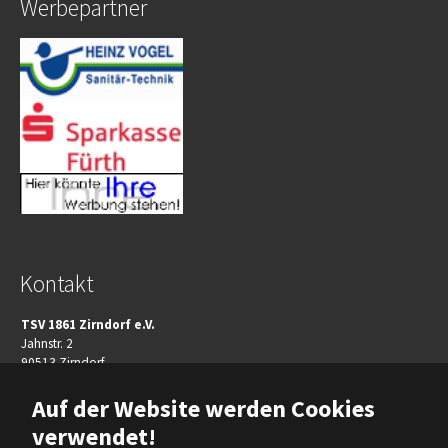
Werbepartner
Kontakt
TSV 1861 Zirndorf e.V.
Jahnstr. 2
90513 Zirndorf
Telefon:+49(911)606080
Auf der Website werden Cookies
Telefax: +49(911)96509924
verwendet!