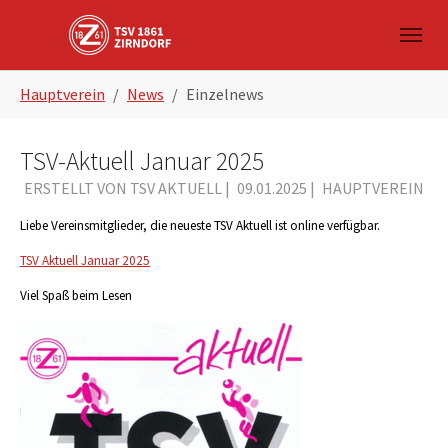
Skip to main navigation
Zum Hauptinhalt springen
Skip to page footer
Sie sind hier:
Hauptverein
News
Einzelnews
TSV-Aktuell Januar 2025
ERSTELLT VON TSV AKTUELL |
09.01.2025
|
HAUPTVEREIN
Liebe Vereinsmitglieder, die neueste TSV Aktuell ist online verfügbar.
TSV Aktuell Januar 2025
Viel Spaß beim Lesen