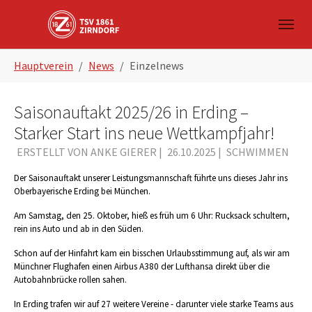
Skip to main navigation
Zum Hauptinhalt springen
Skip to page footer
Sie sind hier:
Hauptverein
News
Einzelnews
Saisonauftakt 2025/26 in Erding –
Starker Start ins neue Wettkampfjahr!
ERSTELLT VON ANKE GIERER |
26.10.2025
|
SCHWIMMEN
Der Saisonauftakt unserer Leistungsmannschaft führte uns dieses Jahr ins
Oberbayerische Erding bei München.
Am Samstag, den 25. Oktober, hieß es früh um 6 Uhr: Rucksack schultern,
rein ins Auto und ab in den Süden.
Schon auf der Hinfahrt kam ein bisschen Urlaubsstimmung auf, als wir am
Münchner Flughafen einen Airbus A380 der Lufthansa direkt über die
Autobahnbrücke rollen sahen.
In Erding trafen wir auf 27 weitere Vereine - darunter viele starke Teams aus