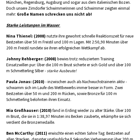
München, Regensburg, Augsburg und sogar aus dem italienischen Bozen.
Doch unsere Zirndorfer Schwimmerinnen und Schwimmer zeigten einmal
mehr:
Große Namen schrecken uns nicht ab!
Starke Leistungen im Wasser
Nina Thienel: (2008)
nutzte ihre gewohnt schnelle Reaktionszeit für neue
Bestzeiten über 50 m Freistil und 100 m Lagen. Mit 2:50,90 Minuten über
200 m Freistil rundete sie ihren erfolgreichen Wettkampf ab.
Johnny Rehberger: (2008)
bewies trotz reduziertem Training
Einsatzwillen pur: Über die 100 m Brust sicherte er sich Gold und über 100
m Schmetterling Silber -
starke Ausbeute!
Paula Jonas: (2010)
- inzwischen auch als Nachwuchstrainerin aktiv -
schwamm sich im Laufe des Wettbewerbs immer besser in Form. Zwei
Bestzeiten über 50 m und 200 m Rücken, sowie Bronze für 100 m
Schmetterling belohnten ihren Einsatz.
Mia Großhauser: (2010)
fand in Erding wieder zu alter Stärke. Über 100
m Brust, die sie in 1:38,97 Minuten ins Becken zauberte, erkämpfte sie sich
verdient die Bronzemedaille.
Ben McCarthy: (2011)
erwischte einen echten Sahne Tag: Bestzeiten auf
allen Strecken, darunter unglaubliche 8 Sekunden Verbesserung über 200 m