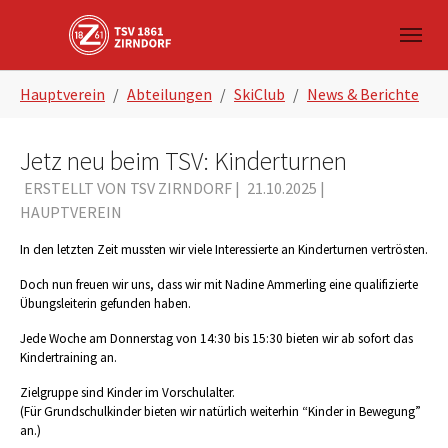
Skip to main navigation
Zum Hauptinhalt springen
Skip to page footer
Sie sind hier:
Hauptverein
Abteilungen
SkiClub
News & Berichte
Jetz neu beim TSV: Kinderturnen
ERSTELLT VON TSV ZIRNDORF |
21.10.2025
|
HAUPTVEREIN
In den letzten Zeit mussten wir viele Interessierte an Kinderturnen vertrösten.
Doch nun freuen wir uns, dass wir mit Nadine Ammerling eine qualifizierte
Übungsleiterin gefunden haben.
Jede Woche am Donnerstag von 14:30 bis 15:30 bieten wir ab sofort das
Kindertraining an.
Zielgruppe sind Kinder im Vorschulalter.
(Für Grundschulkinder bieten wir natürlich weiterhin “Kinder in Bewegung”
an.)