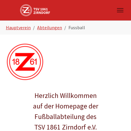
Skip to main navigation
Zum Hauptinhalt springen
Skip to page footer
Sie sind hier:
Hauptverein
Abteilungen
Fussball
Herzlich Willkommen
auf der Homepage der
Fußballabteilung des
TSV 1861 Zirndorf e.V.