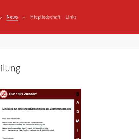
News
Mitgliedschaft
Links
Submenu for "Stadtmeisterschaft"
Submenu for "News"
ilung