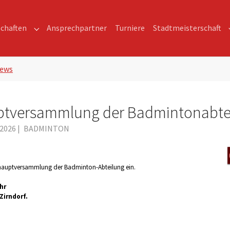
chaften
Ansprechpartner
Turniere
Stadtmeisterschaft
Submenu for "Mannschaften"
ews
uptversammlung der Badmintonabte
.2026
|
BADMINTON
eshauptversammlung der Badminton-Abteilung ein.
hr
Zirndorf.