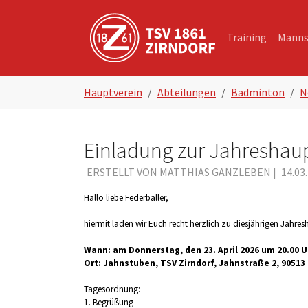
Skip to main navigation
Zum Hauptinhalt springen
Skip to page footer
Training
Manns
Sie sind hier:
Hauptverein
Abteilungen
Badminton
N
Einladung zur Jahresha
ERSTELLT VON MATTHIAS GANZLEBEN |
14.03
Hallo liebe Federballer,
hiermit laden wir Euch recht herzlich zu diesjährigen Jahr
Wann: am Donnerstag, den 23. April 2026 um 20.00 U
Ort: Jahnstuben, TSV Zirndorf, Jahnstraße 2, 90513 
Tagesordnung:
1. Begrüßung