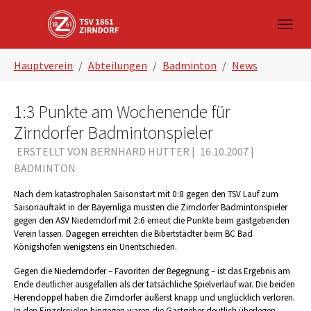
Skip to main navigation
Zum Hauptinhalt springen
Skip to page footer
Sie sind hier:
Hauptverein
Abteilungen
Badminton
News
1:3 Punkte am Wochenende für
Zirndorfer Badmintonspieler
ERSTELLT VON BERNHARD HUTTER |
16.10.2007
|
BADMINTON
Nach dem katastrophalen Saisonstart mit 0:8 gegen den TSV Lauf zum
Saisonauftakt in der Bayernliga mussten die Zirndorfer Badmintonspieler
gegen den ASV Niederndorf mit 2:6 erneut die Punkte beim gastgebenden
Verein lassen. Dagegen erreichten die Bibertstädter beim BC Bad
Königshofen wenigstens ein Unentschieden.
Gegen die Niederndorfer – Favoriten der Begegnung – ist das Ergebnis am
Ende deutlicher ausgefallen als der tatsächliche Spielverlauf war. Die beiden
Herendoppel haben die Zirndorfer äußerst knapp und unglücklich verloren.
In den Einzelspielen hingegen waren die Gastgeber deutlich überlegen.