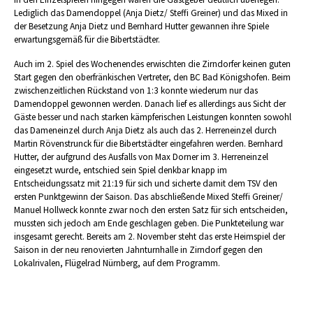
Lediglich das Damendoppel (Anja Dietz/ Steffi Greiner) und das Mixed in
der Besetzung Anja Dietz und Bernhard Hutter gewannen ihre Spiele
erwartungsgemäß für die Bibertstädter.
Auch im 2. Spiel des Wochenendes erwischten die Zirndorfer keinen guten
Start gegen den oberfränkischen Vertreter, den BC Bad Königshofen. Beim
zwischenzeitlichen Rückstand von 1:3 konnte wiederum nur das
Damendoppel gewonnen werden. Danach lief es allerdings aus Sicht der
Gäste besser und nach starken kämpferischen Leistungen konnten sowohl
das Dameneinzel durch Anja Dietz als auch das 2. Herreneinzel durch
Martin Rövenstrunck für die Bibertstädter eingefahren werden. Bernhard
Hutter, der aufgrund des Ausfalls von Max Dorner im 3. Herreneinzel
eingesetzt wurde, entschied sein Spiel denkbar knapp im
Entscheidungssatz mit 21:19 für sich und sicherte damit dem TSV den
ersten Punktgewinn der Saison. Das abschließende Mixed Steffi Greiner/
Manuel Hollweck konnte zwar noch den ersten Satz für sich entscheiden,
mussten sich jedoch am Ende geschlagen geben. Die Punkteteilung war
insgesamt gerecht. Bereits am 2. November steht das erste Heimspiel der
Saison in der neu renovierten Jahnturnhalle in Zirndorf gegen den
Lokalrivalen, Flügelrad Nürnberg, auf dem Programm.