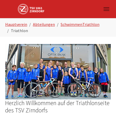
Skip to main navigation
Zum Hauptinhalt springen
Skip to page footer
Sie sind hier:
Hauptverein
Abteilungen
SchwimmenTriathlon
Triathlon
Show larger version
Herzlich Willkommen auf der Triathlonseite
des TSV Zirndorfs