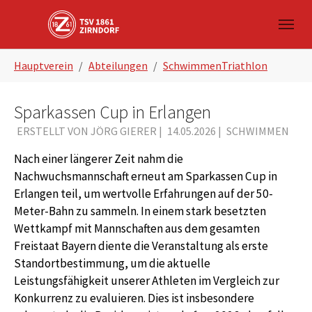
Skip to main navigation
Zum Hauptinhalt springen
Skip to page footer
Sie sind hier:
Hauptverein
Abteilungen
SchwimmenTriathlon
Sparkassen Cup in Erlangen
ERSTELLT VON JÖRG GIERER |
14.05.2026
|
SCHWIMMEN
Nach einer längerer Zeit nahm die
Nachwuchsmannschaft erneut am Sparkassen Cup in
Erlangen teil, um wertvolle Erfahrungen auf der 50-
Meter-Bahn zu sammeln. In einem stark besetzten
Wettkampf mit Mannschaften aus dem gesamten
Freistaat Bayern diente die Veranstaltung als erste
Standortbestimmung, um die aktuelle
Leistungsfähigkeit unserer Athleten im Vergleich zur
Konkurrenz zu evaluieren. Dies ist insbesondere